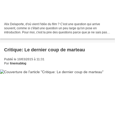
Alix Delaporte, d'où vient l'idée du film ? C'est une question qui arrive
souvent, comme si c'était une question un peu large qu'on pose en
introduction. Pour moi, c'est la pire des questions parce que je ne sais pas
d'où vient l'idée. A un moment, c'est...
Critique: Le dernier coup de marteau
Publié le 10/03/2015 à 11:31
Par
6nemablog