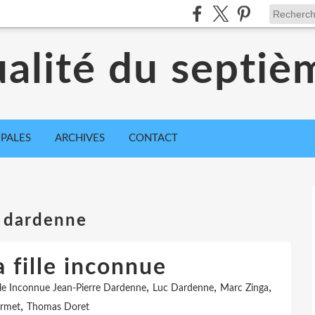
ualité du septiè
IPALES
ARCHIVES
CONTACT
e dardenne
a fille inconnue
,
,
,
lle Inconnue Jean-Pierre Dardenne
Luc Dardenne
Marc Zinga
,
urmet
Thomas Doret