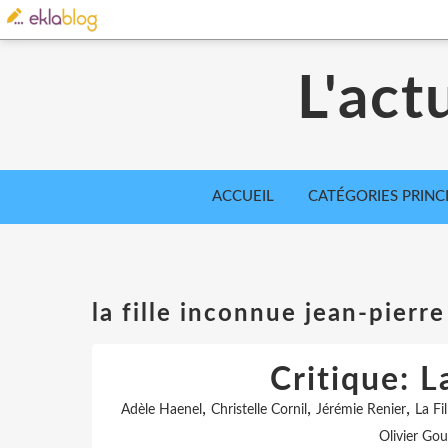
L'act
ACCUEIL
CATÉGORIES PRINC
la fille inconnue jean-pierr
Critique: L
,
,
,
Adèle Haenel
Christelle Cornil
Jérémie Renier
La Fi
Olivier Go