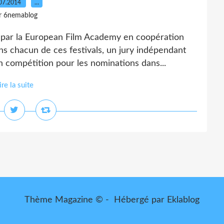
07.2014
…
r 6nemablog
é par la European Film Academy en coopération
ns chacun de ces festivals, un jury indépendant
 compétition pour les nominations dans...
ire la suite
Thème Magazine © - Hébergé par
Eklablog