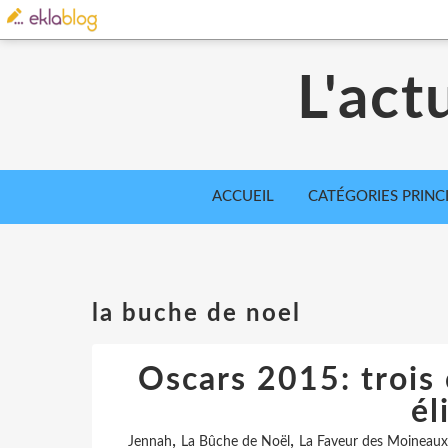
L'act
ACCUEIL
CATÉGORIES PRINC
la buche de noel
Oscars 2015: trois
él
,
,
Jennah
La Bûche de Noël
La Faveur des Moineaux