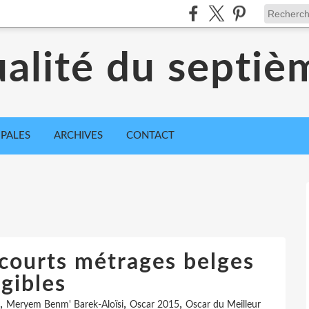
ualité du septiè
IPALES
ARCHIVES
CONTACT
 courts métrages belges
igibles
,
,
,
Meryem Benm' Barek-Aloïsi
Oscar 2015
Oscar du Meilleur