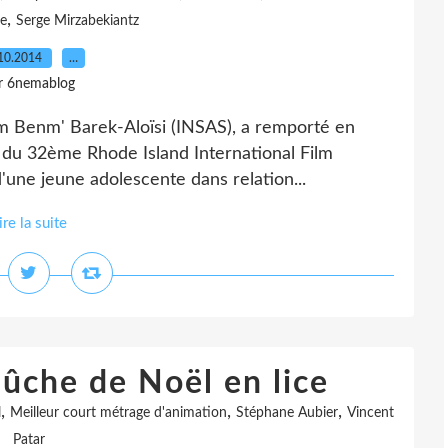
,
e
Serge Mirzabekiantz
10.2014
…
r 6nemablog
em Benm' Barek-Aloïsi (INSAS), a remporté en
t du 32ème Rhode Island International Film
 d'une jeune adolescente dans relation...
ire la suite
ûche de Noël en lice
,
,
,
l
Meilleur court métrage d'animation
Stéphane Aubier
Vincent
Patar