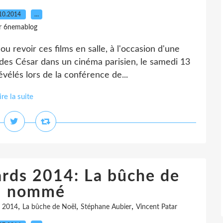
10.2014
…
r 6nemablog
 revoir ces films en salle, à l'occasion d'une
des César dans un cinéma parisien, le samedi 13
vélés lors de la conférence de...
ire la suite
rds 2014: La bûche de
l nommé
,
,
,
s 2014
La bûche de Noël
Stéphane Aubier
Vincent Patar