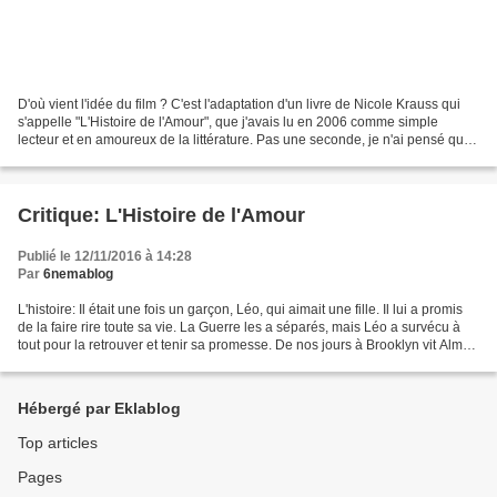
D'où vient l'idée du film ? C'est l'adaptation d'un livre de Nicole Krauss qui
s'appelle "L'Histoire de l'Amour", que j'avais lu en 2006 comme simple
lecteur et en amoureux de la littérature. Pas une seconde, je n'ai pensé que
je pouvais faire un film...
Critique: L'Histoire de l'Amour
Publié le 12/11/2016 à 14:28
Par
6nemablog
L'histoire: Il était une fois un garçon, Léo, qui aimait une fille. Il lui a promis
de la faire rire toute sa vie. La Guerre les a séparés, mais Léo a survécu à
tout pour la retrouver et tenir sa promesse. De nos jours à Brooklyn vit Alma,
une adolescente...
Hébergé par Eklablog
Top articles
Pages