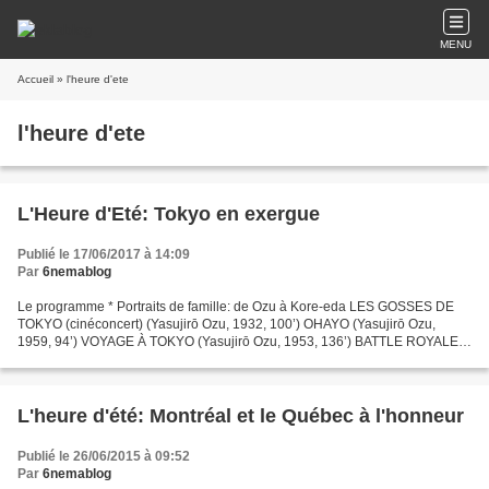
MENU
Accueil
» l'heure d'ete
l'heure d'ete
L'Heure d'Eté: Tokyo en exergue
Publié le 17/06/2017 à 14:09
Par
6nemablog
Le programme * Portraits de famille: de Ozu à Kore-eda LES GOSSES DE
TOKYO (cinéconcert) (Yasujirō Ozu, 1932, 100’) OHAYO (Yasujirō Ozu,
1959, 94’) VOYAGE À TOKYO (Yasujirō Ozu, 1953, 136’) BATTLE ROYALE
(KINJI FUKASAKU, 2000, 122’) NOBODY KNOWS (Hirokazu...
L'heure d'été: Montréal et le Québec à l'honneur
Publié le 26/06/2015 à 09:52
Par
6nemablog