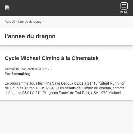
MENU
Accueil
» l'annee du dragon
l'annee du dragon
Cycle Michael Cimino à la Cinematek
Publié le 15/12/2016 à 17:23
Par
6nemablog
Le programme Tous les films Salle Ledoux 03/01 à 21h15 "Silent Running"
de Douglas Trumbull, USA 1971 Les débuts de Cimino au cinéma, comme
scénariste 05/01 à 21h "Magnum Force" de Ted Post, USA 1973 Michael
Cimino en co-scénariste 06/01 à 21h "Le Canardeur"...