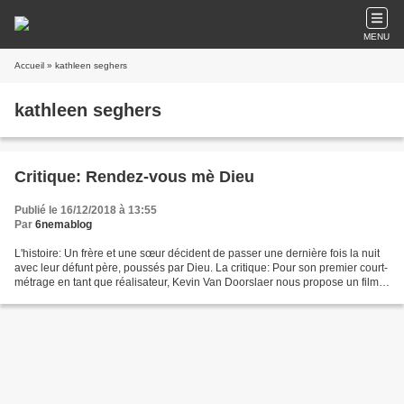
MENU
Accueil
» kathleen seghers
kathleen seghers
Critique: Rendez-vous mè Dieu
Publié le 16/12/2018 à 13:55
Par
6nemablog
L'histoire: Un frère et une sœur décident de passer une dernière fois la nuit
avec leur défunt père, poussés par Dieu. La critique: Pour son premier court-
métrage en tant que réalisateur, Kevin Van Doorslaer nous propose un film
drôle, mais intelligent....