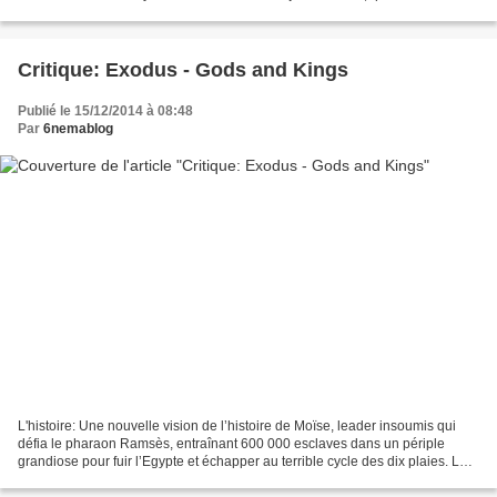
terminer le tournage de "East of Eden",...
Critique: Exodus - Gods and Kings
Publié le 15/12/2014 à 08:48
Par
6nemablog
L'histoire: Une nouvelle vision de l’histoire de Moïse, leader insoumis qui
défia le pharaon Ramsès, entraînant 600 000 esclaves dans un périple
grandiose pour fuir l’Egypte et échapper au terrible cycle des dix plaies. La
critique de Michel Decoux-Derycke:...