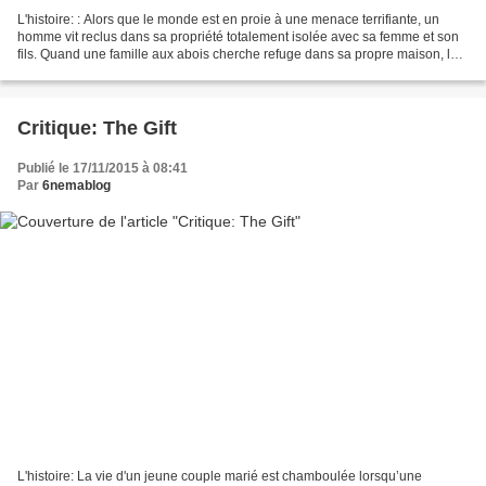
L'histoire: : Alors que le monde est en proie à une menace terrifiante, un
homme vit reclus dans sa propriété totalement isolée avec sa femme et son
fils. Quand une famille aux abois cherche refuge dans sa propre maison, le
fragile équilibre qu'il a mis...
Critique: The Gift
Publié le 17/11/2015 à 08:41
Par
6nemablog
L'histoire: La vie d'un jeune couple marié est chamboulée lorsqu’une