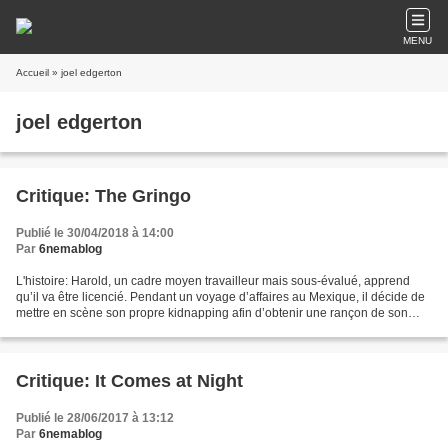
MENU
Accueil
» joel edgerton
joel edgerton
Critique: The Gringo
Publié le 30/04/2018 à 14:00
Par
6nemablog
L'histoire: Harold, un cadre moyen travailleur mais sous-évalué, apprend
qu’il va être licencié. Pendant un voyage d’affaires au Mexique, il décide de
mettre en scène son propre kidnapping afin d’obtenir une rançon de son
entreprise. Lorsque les patrons...
Critique: It Comes at Night
Publié le 28/06/2017 à 13:12
Par
6nemablog