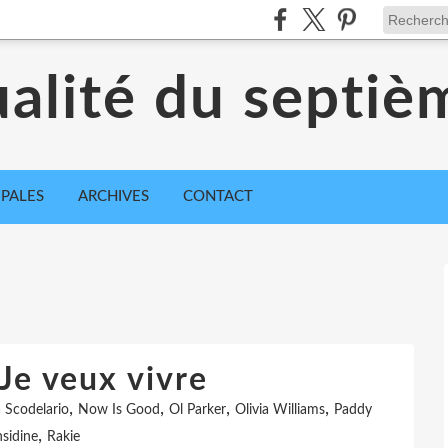
ualité du septiè
IPALES
ARCHIVES
CONTACT
 Je veux vivre
,
,
,
,
 Scodelario
Now Is Good
Ol Parker
Olivia Williams
Paddy
,
sidine
Rakie