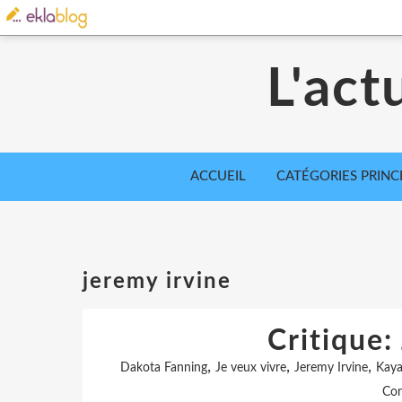
L'act
ACCUEIL
CATÉGORIES PRINC
jeremy irvine
Critique:
,
,
,
Dakota Fanning
Je veux vivre
Jeremy Irvine
Kaya
Con