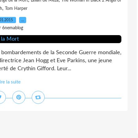
,
,
Ange de la Mort
Leilah de Meza
The Woman in Black 2 Angel of
,
h
Tom Harper
01.2015
…
r 6nemablog
es bombardements de la Seconde Guerre mondiale,
irectrice Jean Hogg et Eve Parkins, une jeune
erté de Crythin Gifford. Leur...
ire la suite