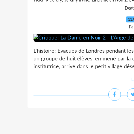
,
,
Helen McCrory
Jeremy Irvine
La Dame en Noir 2: L'
Deat
11.
Pa
L'histoire: Evacués de Londres pendant l
un groupe de huit élèves, emmené par la d
institutrice, arrive dans le petit village dés
L