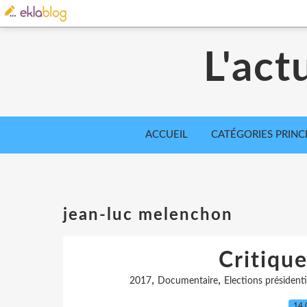
L'act
ACCUEIL
CATÉGORIES PRINC
jean-luc melenchon
Critique
,
,
2017
Documentaire
Elections présidenti
14.