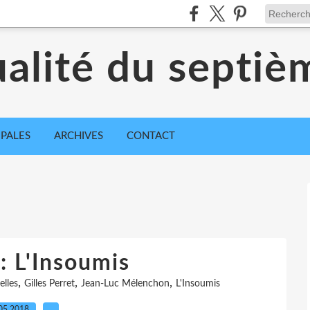
ualité du septiè
IPALES
ARCHIVES
CONTACT
: L'Insoumis
,
,
,
elles
Gilles Perret
Jean-Luc Mélenchon
L'Insoumis
05.2018
…