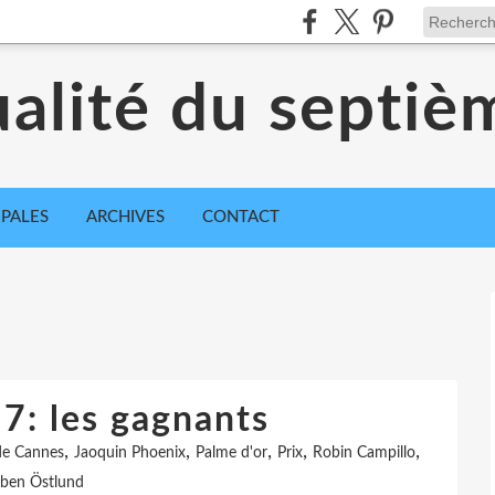
ualité du septiè
IPALES
ARCHIVES
CONTACT
7: les gagnants
,
,
,
,
,
 de Cannes
Jaoquin Phoenix
Palme d'or
Prix
Robin Campillo
ben Östlund