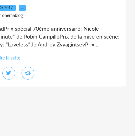
05.2017
…
r 6nemablog
dPrix spécial 70ème anniversaire: Nicole
nute" de Robin CampilloPrix de la mise en scène:
y: "Loveless"de Andrey ZvyagintsevPrix...
ire la suite