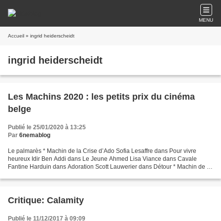
MENU
Accueil
» ingrid heiderscheidt
ingrid heiderscheidt
Les Machins 2020 : les petits prix du cinéma
belge
Publié le 25/01/2020 à 13:25
Par
6nemablog
Le palmarès * Machin de la Crise d’Ado Sofia Lesaffre dans Pour vivre
heureux Idir Ben Addi dans Le Jeune Ahmed Lisa Viance dans Cavale
Fantine Harduin dans Adoration Scott Lauwerier dans Détour * Machin de la
Mobilité douce La bicyclette dans Emma Peeters...
Critique: Calamity
Publié le 11/12/2017 à 09:09