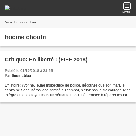
MENU
Accueil
» hocine choutri
hocine choutri
Critique: En liberté ! (FIFF 2018)
Publié le 01/10/2018 à 23:55
Par
6nemablog
L'histoire: Yvonne, jeune inspectrice de police, découvre que son mari, le
capitaine Santi, héros local tombé au combat, n’était pas le flic courageux et
intègre qu’elle croyait mais un véritable ripou. Déterminée à réparer les torts
commis par ce dernier,...