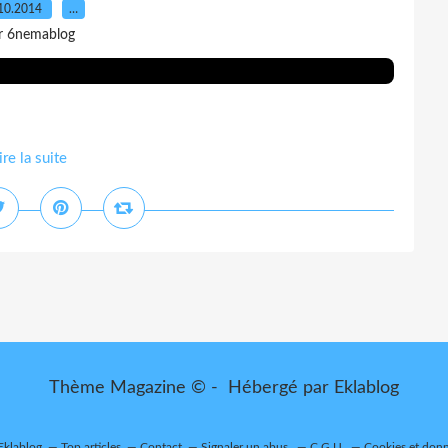
10.2014
…
r 6nemablog
ire la suite
Thème Magazine © - Hébergé par
Eklablog
 Eklablog
Top articles
Contact
Signaler un abus
C.G.U.
Cookies et donn