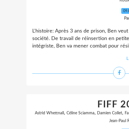
Rotti
09.
Pa
L'histoire: Après 3 ans de prison, Ben veut
société. De travail de réinsertion en petit
intégriste, Ben va mener combat pour résist
L
FIFF 2
,
,
,
Astrid Whettnall
Céline Sciamma
Damien Collet
Fa
Jean-Paul 