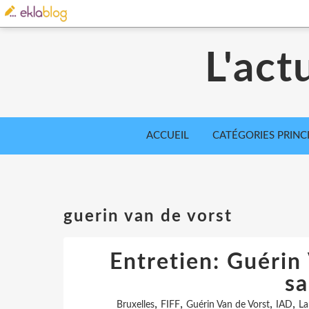
L'act
ACCUEIL
CATÉGORIES PRINC
guerin van de vorst
Entretien: Guérin 
s
,
,
,
,
Bruxelles
FIFF
Guérin Van de Vorst
IAD
La