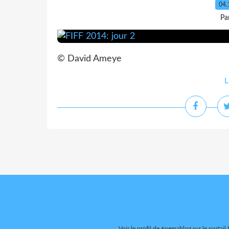
04.
Pa
© David Ameye
L
Voir le profil de
6nemablog
sur le portail