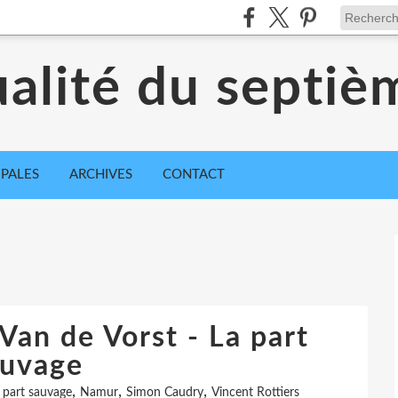
ualité du septiè
IPALES
ARCHIVES
CONTACT
Van de Vorst - La part
auvage
,
,
,
 part sauvage
Namur
Simon Caudry
Vincent Rottiers