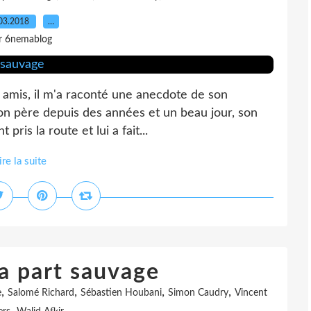
03.2018
…
r 6nemablog
s amis, il m'a raconté une anecdote de son
u son père depuis des années et un beau jour, son
pris la route et lui a fait...
ire la suite
La part sauvage
,
,
,
,
e
Salomé Richard
Sébastien Houbani
Simon Caudry
Vincent