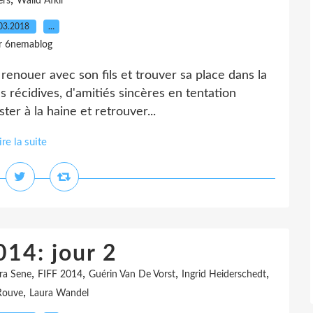
,
ers
Walid Afkir
03.2018
…
r 6nemablog
 renouer avec son fils et trouver sa place dans la
es récidives, d'amitiés sincères en tentation
er à la haine et retrouver...
ire la suite
014: jour 2
,
,
,
,
ra Sene
FIFF 2014
Guérin Van De Vorst
Ingrid Heiderschedt
,
Rouve
Laura Wandel