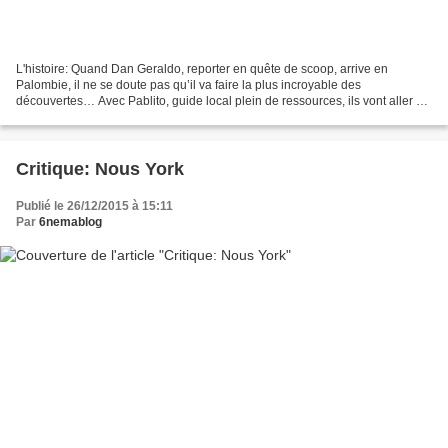
L'histoire: Quand Dan Geraldo, reporter en quête de scoop, arrive en
Palombie, il ne se doute pas qu’il va faire la plus incroyable des
découvertes… Avec Pablito, guide local plein de ressources, ils vont aller de
surprise en surprise au cours d’une aventure...
Critique: Nous York
Publié le 26/12/2015 à 15:11
Par
6nemablog