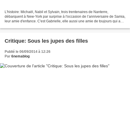
L'histoire: Michaël, Nabil et Sylvain, trois trentenaires de Nanterre,
débarquent à New-York par surprise à l'occasion de l’anniversaire de Samia,
leur amie d'enfance. C'est Gabrielle, elle aussi une amie de toujours qui a
tout organisé. Les deux copines...
Critique: Sous les jupes des filles
Publié le 06/09/2014 à 12:26
Par
6nemablog