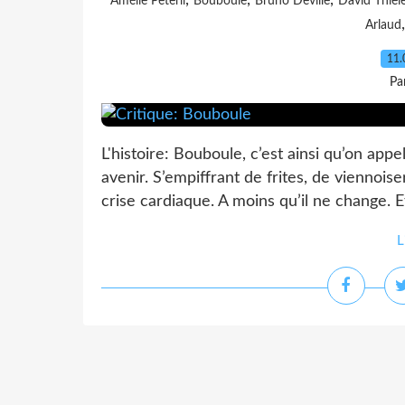
,
,
,
Amélie Peterli
Bouboule
Bruno Deville
David Thie
Arlaud
11.
Pa
L'histoire: Bouboule, c’est ainsi qu’on appe
avenir. S’empiffrant de frites, de viennoise
crise cardiaque. A moins qu’il ne change. Et
L