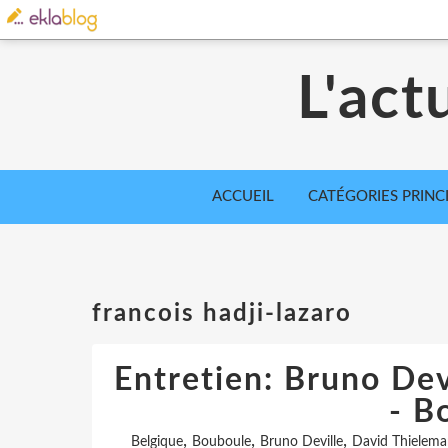
L'act
ACCUEIL
CATÉGORIES PRINC
francois hadji-lazaro
Entretien: Bruno Dev
- B
,
,
,
Belgique
Bouboule
Bruno Deville
David Thielema