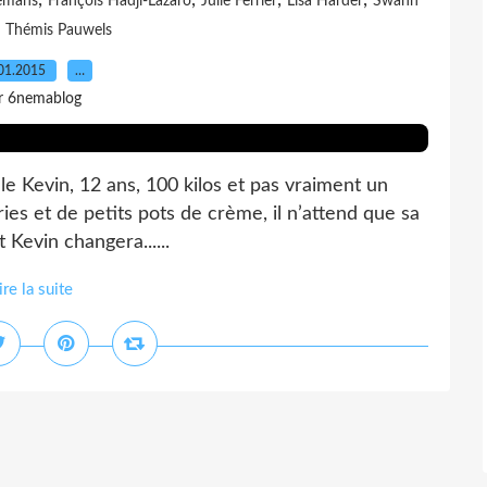
,
,
,
,
lemans
François Hadji-Lazaro
Julie Ferrier
Lisa Harder
Swann
,
Thémis Pauwels
01.2015
…
r 6nemablog
lle Kevin, 12 ans, 100 kilos et pas vraiment un
ries et de petits pots de crème, il n’attend que sa
 Kevin changera......
ire la suite