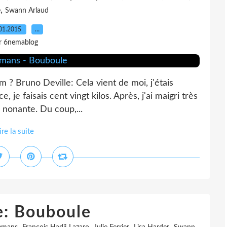
,
e
Swann Arlaud
01.2015
…
r 6nemablog
lm ? Bruno Deville: Cela vient de moi, j'étais
, je faisais cent vingt kilos. Après, j'ai maigri très
e nonante. Du coup,...
ire la suite
e: Bouboule