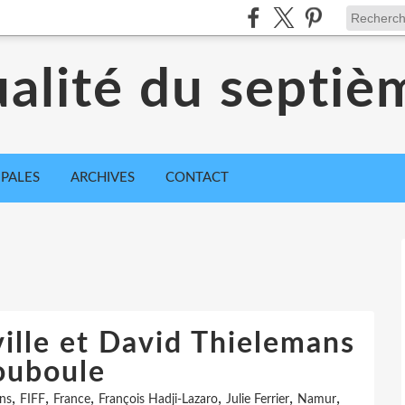
ualité du septiè
IPALES
ARCHIVES
CONTACT
ille et David Thielemans
ouboule
,
,
,
,
,
,
ns
FIFF
France
François Hadji-Lazaro
Julie Ferrier
Namur