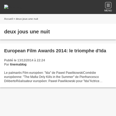
MENU
Accueil
» deux jous une nuit
deux jous une nuit
European Film Awards 2014: le triomphe d'Ida
Publié le 13/12/2014 à 22:24
Par
6nemablog
Le palmarès Film européen: "Ida" de Pawel PawlikowskiComédie
européenne: "The Mafia Only Kills in the Summer" de Pierfrancesco
DilibertoRéalisateur européen: Paweł Pawlikowski pour "Ida"Actrice
européenne: Marion Cotillard dans "Deux jours, une nuit"Acteur...