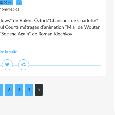
08.2014
…
r 6nemablog
dows" de Bülent Öztürk"Chansons de Charlotte"
ul Courts métrages d'animation "Mia" de Wouter
 "See me Again" de Roman Klochkov
ire la suite
2
3
4
5