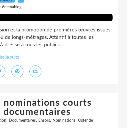
r 6nemablog
ffusion et la promotion de premières œuvres issues
ou de longs-métrages. Attentif à toutes les
s’adresse à tous les publics...
ire la suite
s nominations courts
t documentaires
,
,
,
,
tion
Documentaires
Ensors
Nominations
Ostende