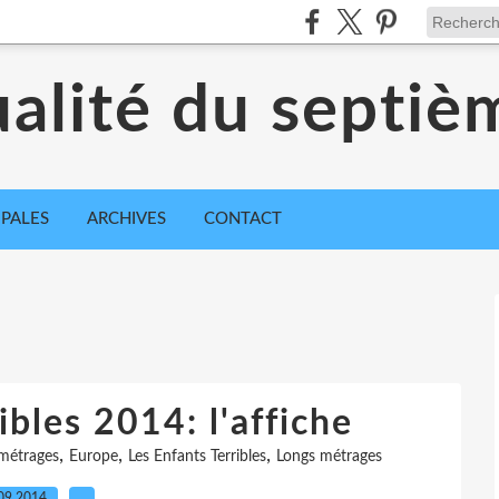
ualité du septiè
IPALES
ARCHIVES
CONTACT
ibles 2014: l'affiche
,
,
,
métrages
Europe
Les Enfants Terribles
Longs métrages
09.2014
…