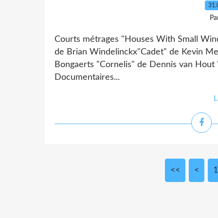
31.
Pa
Courts métrages "Houses With Small Win
de Brian Windelinckx"Cadet" de Kevin Me
Bongaerts "Cornelis" de Dennis van Hout
Documentaires...
L
<<
<
1