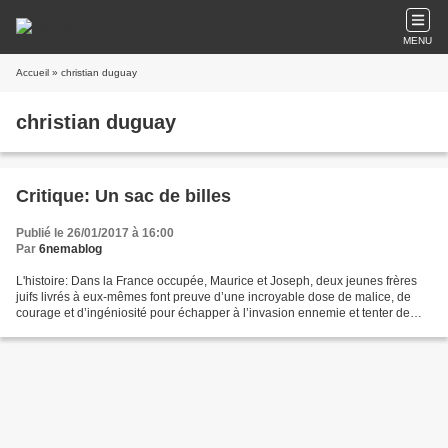
MENU
Accueil
» christian duguay
christian duguay
Critique: Un sac de billes
Publié le 26/01/2017 à 16:00
Par
6nemablog
L'histoire: Dans la France occupée, Maurice et Joseph, deux jeunes frères
juifs livrés à eux-mêmes font preuve d’une incroyable dose de malice, de
courage et d’ingéniosité pour échapper à l’invasion ennemie et tenter de
réunir leur famille à nouveau....