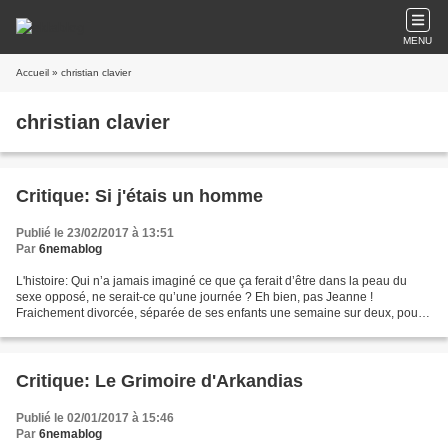
MENU
Accueil
» christian clavier
christian clavier
Critique: Si j'étais un homme
Publié le 23/02/2017 à 13:51
Par
6nemablog
L'histoire: Qui n’a jamais imaginé ce que ça ferait d’être dans la peau du
sexe opposé, ne serait-ce qu’une journée ? Eh bien, pas Jeanne !
Fraichement divorcée, séparée de ses enfants une semaine sur deux, pour
elle les mecs c’est fini, elle ne veut...
Critique: Le Grimoire d'Arkandias
Publié le 02/01/2017 à 15:46
Par
6nemablog