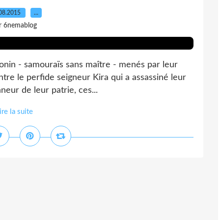
08.2015
…
r 6nemablog
7 Ronin - samouraïs sans maître - menés par leur
re le perfide seigneur Kira qui a assassiné leur
neur de leur patrie, ces...
ire la suite