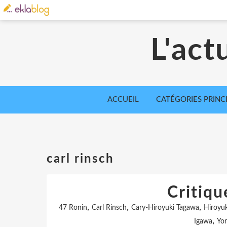
L'act
ACCUEIL
CATÉGORIES PRINC
carl rinsch
Critiqu
,
,
,
47 Ronin
Carl Rinsch
Cary-Hiroyuki Tagawa
Hiroyu
,
Igawa
Yo