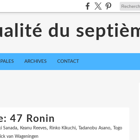
ualité du septiè
IPALES
ARCHIVES
CONTACT
e: 47 Ronin
,
,
,
,
ki Sanada
Keanu Reeves
Rinko Kikuchi
Tadanobu Asano
Togo
rick van Wageningen