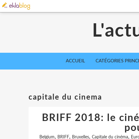
L'act
ACCUEIL
CATÉGORIES PRINC
capitale du cinema
BRIFF 2018: le ciné
po
,
,
,
,
Belgium
BRIFF
Bruxelles
Capitale du cinéma
Eur