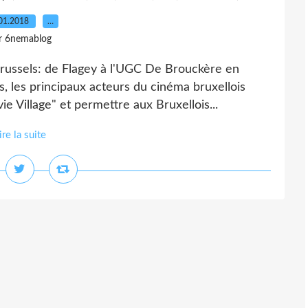
01.2018
…
r 6nemablog
ussels: de Flagey à l'UGC De Brouckère en
s, les principaux acteurs du cinéma bruxellois
ie Village" et permettre aux Bruxellois...
ire la suite