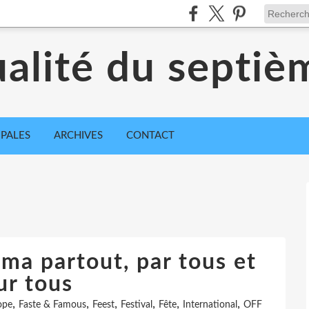
ualité du septiè
IPALES
ARCHIVES
CONTACT
ma partout, par tous et
ur tous
,
,
,
,
,
,
ope
Faste & Famous
Feest
Festival
Fête
International
OFF