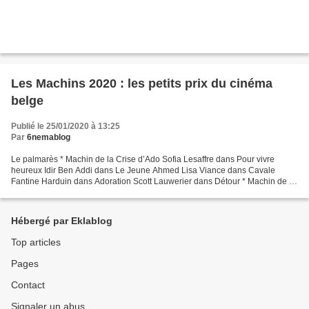
Les Machins 2020 : les petits prix du cinéma
belge
Publié le 25/01/2020 à 13:25
Par
6nemablog
Le palmarès * Machin de la Crise d’Ado Sofia Lesaffre dans Pour vivre
heureux Idir Ben Addi dans Le Jeune Ahmed Lisa Viance dans Cavale
Fantine Harduin dans Adoration Scott Lauwerier dans Détour * Machin de la
Mobilité douce La bicyclette dans Emma Peeters...
Hébergé par Eklablog
Top articles
Pages
Contact
Signaler un abus