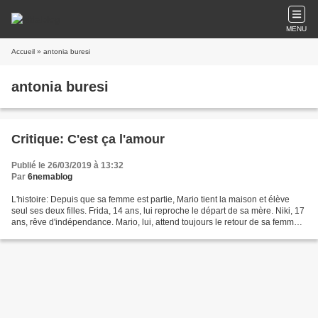
MENU
Accueil
» antonia buresi
antonia buresi
Critique: C'est ça l'amour
Publié le 26/03/2019 à 13:32
Par
6nemablog
L'histoire: Depuis que sa femme est partie, Mario tient la maison et élève
seul ses deux filles. Frida, 14 ans, lui reproche le départ de sa mère. Niki, 17
ans, rêve d'indépendance. Mario, lui, attend toujours le retour de sa femme.
La critique: "C’est...