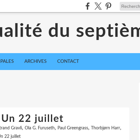
ualité du septiè
IPALES
ARCHIVES
CONTACT
 Un 22 juillet
,
,
,
,
trand Gravli
Ola G. Furuseth
Paul Greengrass
Thorbjørn Harr
n 22 juillet