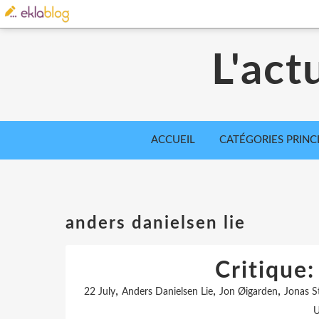
L'act
ACCUEIL
CATÉGORIES PRINC
anders danielsen lie
Critique:
,
,
,
22 July
Anders Danielsen Lie
Jon Øigarden
Jonas S
U