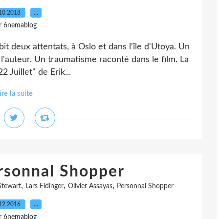
10.2018
…
r 6nemablog
bit deux attentats, à Oslo et dans l'île d'Utoya. Un
l'auteur. Un traumatisme raconté dans le film. La
Juillet" de Erik...
ire la suite
ersonnal Shopper
,
,
,
Stewart
Lars Eidinger
Olivier Assayas
Personnal Shopper
12.2016
…
r 6nemablog