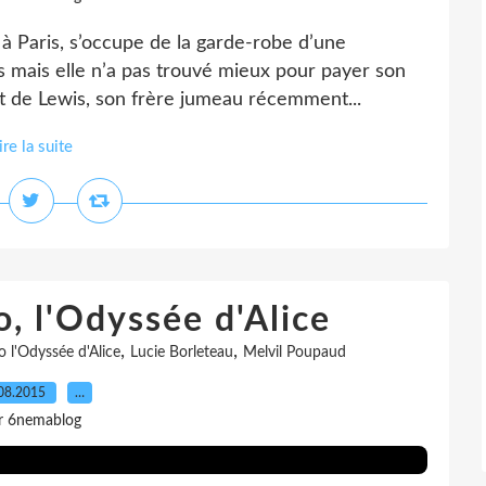
à Paris, s’occupe de la garde-robe d’une
pas mais elle n’a pas trouvé mieux pour payer son
it de Lewis, son frère jumeau récemment...
ire la suite
o, l'Odyssée d'Alice
,
,
io l'Odyssée d'Alice
Lucie Borleteau
Melvil Poupaud
08.2015
…
r 6nemablog