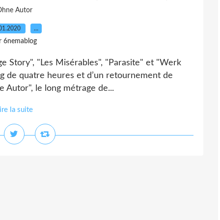
hne Autor
01.2020
…
r 6nemablog
age Story", "Les Misérables", "Parasite" et "Werk
ong de quatre heures et d’un retournement de
 Autor", le long métrage de...
ire la suite