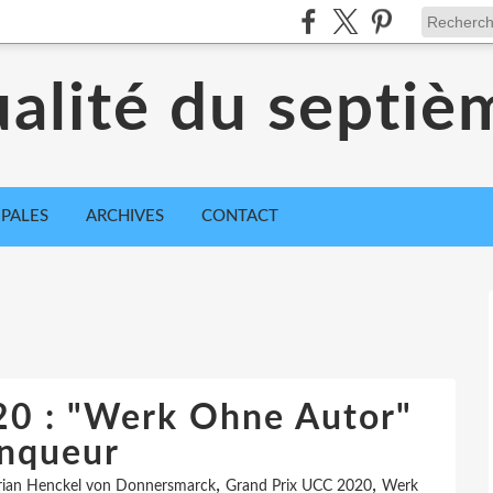
ualité du septiè
IPALES
ARCHIVES
CONTACT
20 : "Werk Ohne Autor"
inqueur
,
,
rian Henckel von Donnersmarck
Grand Prix UCC 2020
Werk