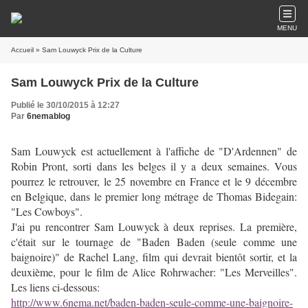
MENU
Accueil
» Sam Louwyck Prix de la Culture
Sam Louwyck Prix de la Culture
Publié le 30/10/2015 à 12:27
Par
6nemablog
Sam Louwyck est actuellement à l'affiche de "D'Ardennen" de
Robin Pront, sorti dans les belges il y a deux semaines. Vous
pourrez le retrouver, le 25 novembre en France et le 9 décembre
en Belgique, dans le premier long métrage de Thomas Bidegain:
"Les Cowboys".
J'ai pu rencontrer Sam Louwyck à deux reprises. La première,
c'était sur le tournage de "Baden Baden (seule comme une
baignoire)" de Rachel Lang, film qui devrait bientôt sortir, et la
deuxième, pour le film de Alice Rohrwacher: "Les Merveilles".
Les liens ci-dessous:
http://www.6nema.net/baden-baden-seule-comme-une-baignoire-