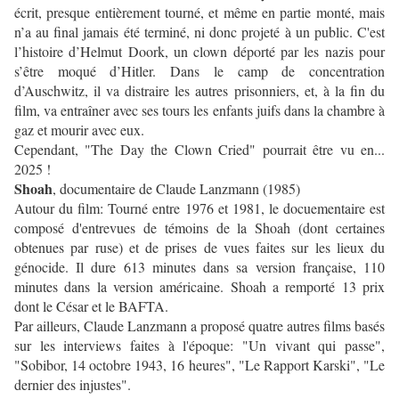
écrit, presque entièrement tourné, et même en partie monté, mais
n’a au final jamais été terminé, ni donc projeté à un public. C'est
l’histoire d’Helmut Doork, un clown déporté par les nazis pour
s’être moqué d’Hitler. Dans le camp de concentration
d’Auschwitz, il va distraire les autres prisonniers, et, à la fin du
film, va entraîner avec ses tours les enfants juifs dans la chambre à
gaz et mourir avec eux.
Cependant, "The Day the Clown Cried" pourrait être vu en...
2025 !
Shoah
, documentaire de Claude Lanzmann (1985)
Autour du film: Tourné entre 1976 et 1981, le docuementaire est
composé d'entrevues de témoins de la Shoah (dont certaines
obtenues par ruse) et de prises de vues faites sur les lieux du
génocide. Il dure 613 minutes dans sa version française, 110
minutes dans la version américaine. Shoah a remporté 13 prix
dont le César et le BAFTA.
Par ailleurs, Claude Lanzmann a proposé quatre autres films basés
sur les interviews faites à l'époque: "Un vivant qui passe",
"Sobibor, 14 octobre 1943, 16 heures", "Le Rapport Karski", "Le
dernier des injustes".