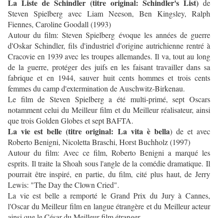
La Liste de Schindler (titre original: Schindler's List)
de
Steven Spielberg avec Liam Neeson, Ben Kingsley, Ralph
Fiennes, Caroline Goodall (1993)
Autour du film: Steven Spielberg évoque les années de guerre
d'Oskar Schindler, fils d'industriel d'origine autrichienne rentré à
Cracovie en 1939 avec les troupes allemandes. Il va, tout au long
de la guerre, protéger des juifs en les faisant travailler dans sa
fabrique et en 1944, sauver huit cents hommes et trois cents
femmes du camp d'extermination de Auschwitz-Birkenau.
Le film de Steven Spielberg a été multi-primé, sept Oscars
notamment celui du Meilleur film et du Meilleur réalisateur, ainsi
que trois Golden Globes et sept BAFTA.
La vie est belle (titre original: La vita è bella
) de et avec
Roberto Benigni, Nicoletta Braschi, Horst Buchholz (1997)
Autour du film: Avec ce film, Roberto Benigni a marqué les
esprits. Il traite la Shoah sous l'angle de la comédie dramatique. Il
pourrait être inspiré, en partie, du film, cité plus haut, de Jerry
Lewis: "The Day the Clown Cried".
La vie est belle a remporté le Grand Prix du Jury à Cannes,
l'Oscar du Meilleur film en langue étrangère et du Meilleur acteur
ainsi que le César du Meilleur film étranger.