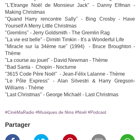
"L'Etrange Noël de Monsieur Jack" - Danny Elfman -
Making Christmas
"Quand Harry rencontre Sally" - Bing Crosby - Have
Yourself A Merry Little Christmas
"Gremlins" - Jerry Goldsmith - The Gremlin Rag
"La vie est belle" - Dimitri Timkin - It's a Wonderful Life
"Miracle sur la 34ème rue" (1994) - Bruce Broughton -
Thème
"La course au jouet" - David Newman - Thème
"Bad Santa - Chopin - Nocturne
"3615 Code Père Noël" - Jean-Félix Lalanne - Thème
"Le Pôle Express" - Alan Silvestri & Harry Gregson-
Williams - Thème
"Last Christmas" - George Michaël - Last Christmas
#CinéMaRadio
#Musiques de films
#Noël
#Podcast
Partager