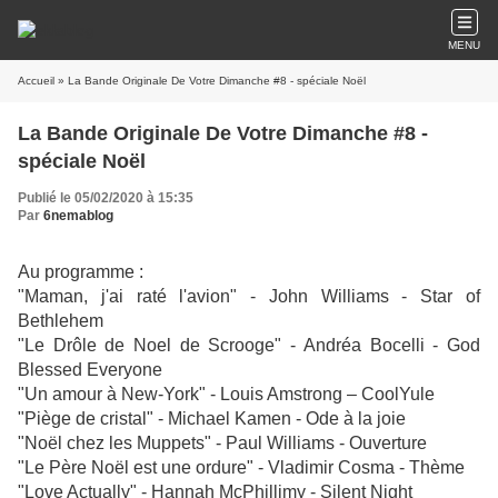
MENU
Accueil
» La Bande Originale De Votre Dimanche #8 - spéciale Noël
La Bande Originale De Votre Dimanche #8 -
spéciale Noël
Publié le 05/02/2020 à 15:35
Par
6nemablog
Au programme :
"Maman, j'ai raté l'avion" - John Williams - Star of
Bethlehem
"Le Drôle de Noel de Scrooge" - Andréa Bocelli - God
Blessed Everyone
"Un amour à New-York" - Louis Amstrong – CoolYule
"Piège de cristal" - Michael Kamen - Ode à la joie
"Noël chez les Muppets" - Paul Williams - Ouverture
"Le Père Noël est une ordure" - Vladimir Cosma - Thème
"Love Actually" - Hannah McPhillimy - Silent Night