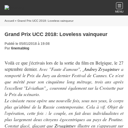
MENU
Accueil
» Grand Prix UCC 2018: Loveless vainqueur
Grand Prix UCC 2018: Loveless vainqueur
Publié le 05/01/2018 à 19:08
Par
6nemablog
Voilà ce que j'écrivais lors de la sortie du film en Belgique, le 27
septembre dernier.
Avec "Faute d'amour",
Andrey Zvyagintsev
a
remporté le Prix du Jury au dernier Festival de Cannes. Ce n'est
que mérité pour son cinquième long métrage, trois ans après
l'excellent "Léviathan"
, couronné également sur la Croisette par
le Prix du scénario.
Le cinéaste russe opère une nouvelle fois, sous nos yeux, le corps
plus qu'abîmé de la Russie contemporaine. Cela à vif. Objet de
l'opération, cette fois : le couple, en fait deux individualistes et
plus largement deux citoyens égocentriques au pays de Poutine.
Constat glacé, glaçant que
Zvyagintsev
illustre en s'appuyant sur