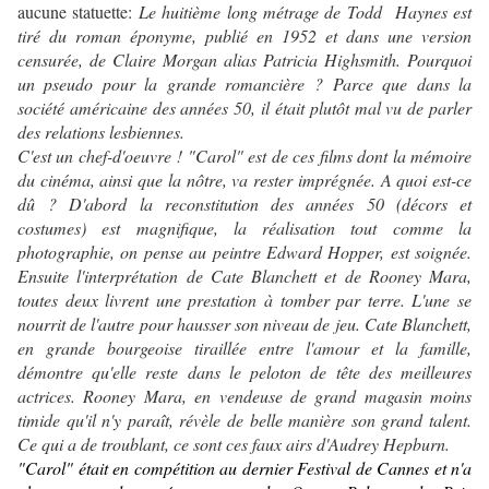
aucune statuette:
Le huitième long métrage de Todd Haynes est
tiré du roman éponyme, publié en 1952 et dans une version
censurée, de Claire Morgan alias Patricia Highsmith. Pourquoi
un pseudo pour la grande romancière ? Parce que dans la
société américaine des années 50, il était plutôt mal vu de parler
des relations lesbiennes.
C'est un chef-d'oeuvre ! "Carol" est de ces films dont la mémoire
du cinéma, ainsi que la nôtre, va rester imprégnée. A quoi est-ce
dû ? D'abord la reconstitution des années 50 (décors et
costumes) est magnifique, la réalisation tout comme la
photographie, on pense au peintre Edward Hopper, est soignée.
Ensuite l'interprétation de Cate Blanchett et de Rooney Mara,
toutes deux livrent une prestation à tomber par terre. L'une se
nourrit de l'autre pour hausser son niveau de jeu. Cate Blanchett,
en grande bourgeoise tiraillée entre l'amour et la famille,
démontre qu'elle reste dans le peloton de tête des meilleures
actrices. Rooney Mara, en vendeuse de grand magasin moins
timide qu'il n'y paraît, révèle de belle manière son grand talent.
Ce qui a de troublant, ce sont ces faux airs d'Audrey Hepburn.
"Carol" était en compétition au dernier Festival de Cannes et n'a