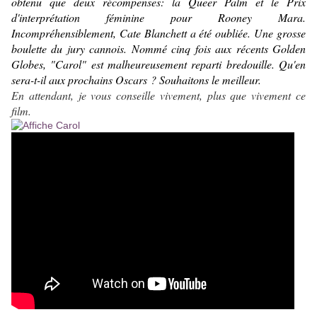
obtenu que deux récompenses: la Queer Palm et le Prix
d'interprétation féminine pour
Rooney Mara.
Incompréhensiblement, Cate Blanchett a été oubliée. Une grosse
boulette du jury cannois. Nommé cinq fois aux récents Golden
Globes, "Carol" est malheureusement reparti bredouille. Qu'en
sera-t-il aux prochains Oscars ? Souhaitons le meilleur.
En attendant, je vous conseille vivement, plus que vivement ce
film.