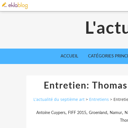
L'act
ACCUEIL
CATÉGORIES PRINC
Entretien: Thomas
L'actualité du septième art
>
Entretiens
>
Entreti
,
,
,
,
Antoine Cuypers
FIFF 2015
Groenland
Namur
N
Tho