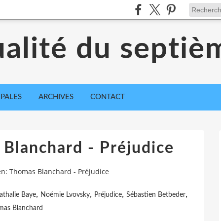
ualité du septiè
IPALES
ARCHIVES
CONTACT
 Blanchard - Préjudice
en: Thomas Blanchard - Préjudice
,
,
,
,
athalie Baye
Noémie Lvovsky
Préjudice
Sébastien Betbeder
mas Blanchard