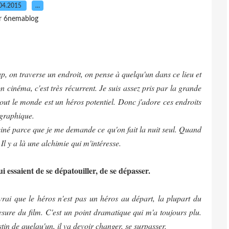
04.2015
…
r 6nemablog
up, on traverse un endroit, on pense à quelqu'un dans ce lieu et
n cinéma, c'est très récurrent. Je suis assez pris par la grande
tout le monde est un héros potentiel. Donc j'adore ces endroits
ographique.
sciné parce que je me demande ce qu'on fait la nuit seul. Quand
Il y a là une alchimie qui m'intéresse.
essaient de se dépatouiller, de se dépasser.
rai que le héros n'est pas un héros au départ, la plupart du
mesure du film. C'est un point dramatique qui m'a toujours plu.
in de quelqu'un, il va devoir changer, se surpasser.