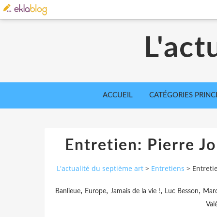
L'act
ACCUEIL
CATÉGORIES PRINC
Entretien: Pierre Jol
L'actualité du septième art
>
Entretiens
>
Entretie
,
,
,
,
Banlieue
Europe
Jamais de la vie !
Luc Besson
Marc
Val