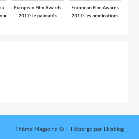
ma
European Film Awards
European Film Awards
pour
2017: le palmarès
2017: les nominations
Thème Magazine © - Hébergé par
Eklablog