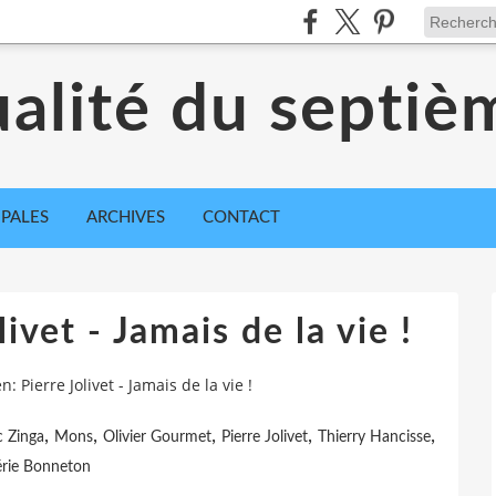
ualité du septiè
IPALES
ARCHIVES
CONTACT
ivet - Jamais de la vie !
n: Pierre Jolivet - Jamais de la vie !
,
,
,
,
,
 Zinga
Mons
Olivier Gourmet
Pierre Jolivet
Thierry Hancisse
érie Bonneton