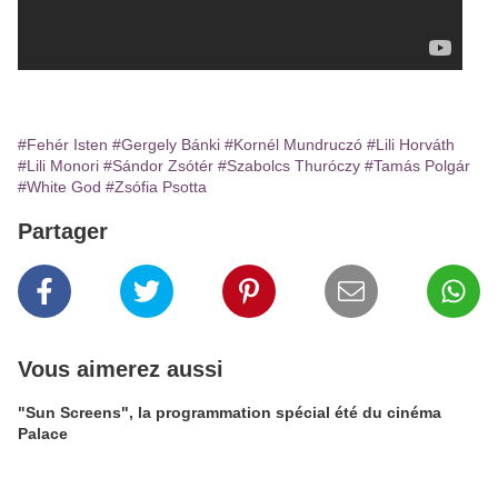
#Fehér Isten
#Gergely Bánki
#Kornél Mundruczó
#Lili Horváth
#Lili Monori
#Sándor Zsótér
#Szabolcs Thuróczy
#Tamás Polgár
#White God
#Zsófia Psotta
Partager
Vous aimerez aussi
"Sun Screens", la programmation spécial été du cinéma
Palace