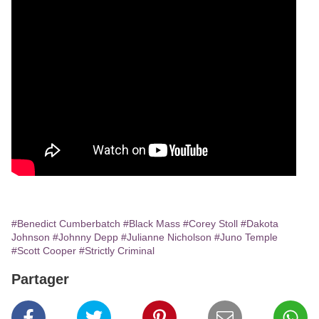
#Benedict Cumberbatch
#Black Mass
#Corey Stoll
#Dakota
Johnson
#Johnny Depp
#Julianne Nicholson
#Juno Temple
#Scott Cooper
#Strictly Criminal
Partager