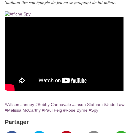
Statham tire son épingle de jeu en se moquant de lui-même.
#Allison Janney
#Bobby Cannavale
#Jason Statham
#Jude Law
#Melissa McCarthy
#Paul Feig
#Rose Byrne
#Spy
Partager