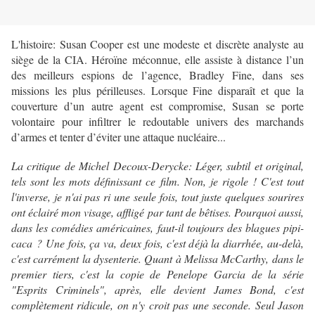
L'histoire: Susan Cooper est une modeste et discrète analyste au
siège de la CIA. Héroïne méconnue, elle assiste à distance l’un
des meilleurs espions de l’agence, Bradley Fine, dans ses
missions les plus périlleuses. Lorsque Fine disparaît et que la
couverture d’un autre agent est compromise, Susan se porte
volontaire pour infiltrer le redoutable univers des marchands
d’armes et tenter d’éviter une attaque nucléaire...
La critique de Michel Decoux-Derycke: Léger, subtil et original,
tels sont les mots définissant ce film. Non, je rigole ! C'est tout
l'inverse, je n'ai pas ri une seule fois, tout juste quelques sourires
ont éclairé mon visage, affligé par tant de bêtises. Pourquoi aussi,
dans les comédies américaines, faut-il toujours des blagues pipi-
caca ? Une fois, ça va, deux fois, c'est déjà la diarrhée, au-delà,
c'est carrément la dysenterie. Quant à Melissa McCarthy, dans le
premier tiers, c'est la copie de Penelope Garcia de la série
"Esprits Criminels", après, elle devient James Bond, c'est
complètement ridicule, on n'y croit pas une seconde. Seul Jason