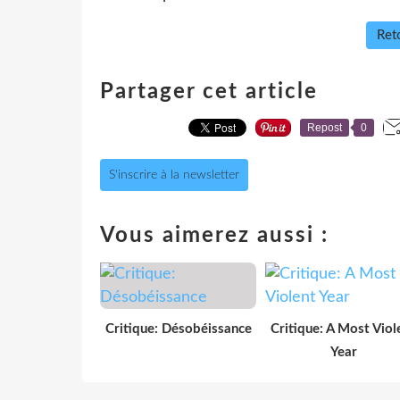
Reto
Partager cet article
Repost
0
S'inscrire à la newsletter
Vous aimerez aussi :
Critique: Désobéissance
Critique: A Most Viol
Year