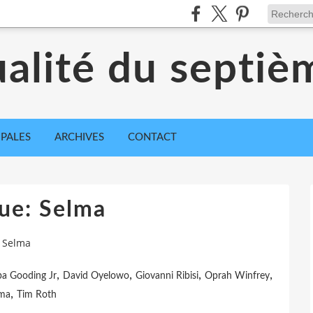
ualité du septiè
IPALES
ARCHIVES
CONTACT
que: Selma
: Selma
,
,
,
,
a Gooding Jr
David Oyelowo
Giovanni Ribisi
Oprah Winfrey
,
ma
Tim Roth