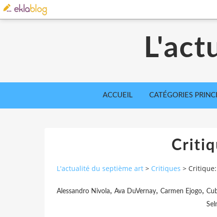
L'act
ACCUEIL
CATÉGORIES PRINC
Criti
L'actualité du septième art
>
Critiques
>
Critique
,
,
,
Alessandro Nivola
Ava DuVernay
Carmen Ejogo
Cub
Sel