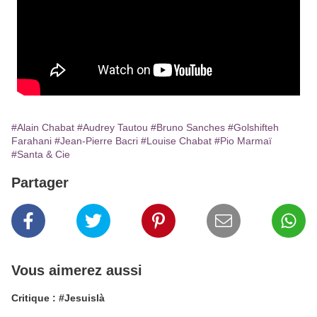
#Alain Chabat
#Audrey Tautou
#Bruno Sanches
#Golshifteh
Farahani
#Jean-Pierre Bacri
#Louise Chabat
#Pio Marmaï
#Santa & Cie
Partager
Vous aimerez aussi
Critique : #Jesuislà