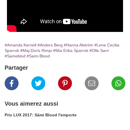
#Amanda Kernell
#Anders Berg
#Hanna Alström
#Lene Cecilia
Sparrok
#Maj-Doris Rimpi
#Mia Erika Sparrok
#Olle Sarri
#Sameblod
#Sami Blood
Partager
Vous aimerez aussi
Prix LUX 2017: Sámi Blood l'emporte