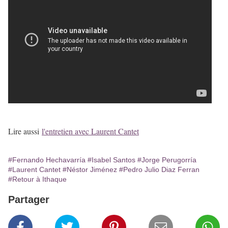
Lire aussi
l'entretien avec Laurent Cantet
#Fernando Hechavarría
#Isabel Santos
#Jorge Perugorría
#Laurent Cantet
#Néstor Jiménez
#Pedro Julio Diaz Ferran
#Retour à Ithaque
Partager