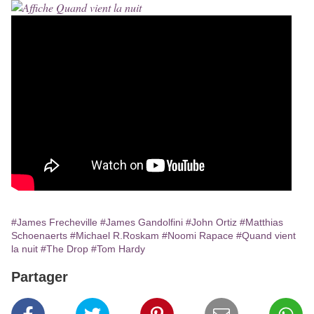
#James Frecheville
#James Gandolfini
#John Ortiz
#Matthias
Schoenaerts
#Michael R.Roskam
#Noomi Rapace
#Quand vient
la nuit
#The Drop
#Tom Hardy
Partager