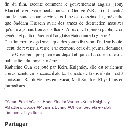
fin du film, raconte comment le gouvernement anglais (Tony
Blair) et le gouvernement américain (George W.Bush) ont menti à
tout le monde pour servir leurs funestes desseins. Ici, prétendre
que Saddam Hussein avait des armes de destruction massives
qu'on n'a jamais trouvé d'ailleurs. Alors que l'opinion publique en
général et particulièrement l'anglaise était contre la guerre !
Ce film montre également que des journalistes ont fait leur boulot
: celui de révéler la vérité. Par exemple, ceux du journal dominical
"The Observer", pro-guerre au départ et qui va basculer suite à la
publication du fameux mémo.
Katharine Gun est joué par Keira Knightley, elle est totalement
convaincante en lanceuse d'alerte. Le reste de la distribution est à
l'unisson : Ralph Fiennes en avocat, Matt Smith et Rhys Ifans en
journalistes.
#Adam Bakri
#Gavin Hood
#Indira Varma
#Keira Knightley
#Matthew Goode
#Myanna Buring
#Official Secrets
#Ralph
Fiennes
#Rhys Ifans
Partager