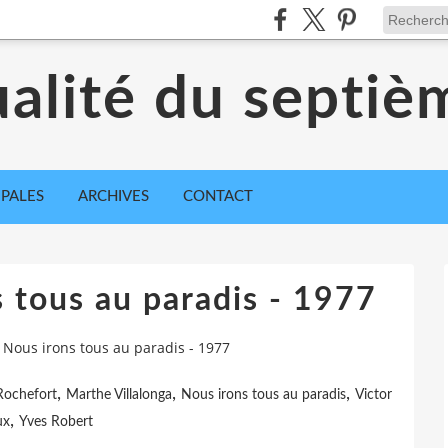
ualité du septiè
IPALES
ARCHIVES
CONTACT
s tous au paradis - 1977
: Nous irons tous au paradis - 1977
,
,
,
Rochefort
Marthe Villalonga
Nous irons tous au paradis
Victor
,
ux
Yves Robert