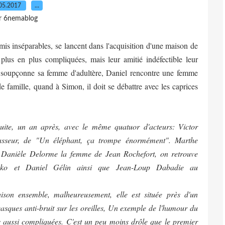
05.2017
…
r 6nemablog
mis inséparables, se lancent dans l'acquisition d'une maison de
lus en plus compliquées, mais leur amitié indéfectible leur
ne soupçonne sa femme d'adultère, Daniel rencontre une femme
e famille, quand à Simon, il doit se débattre avec les caprices
uite, un an après, avec le même quatuor d'acteurs: Victor
sseur, de "Un éléphant, ça trompe énormément". Marthe
t Danièle Delorme la femme de Jean Rochefort, on retrouve
asko et Daniel Gélin ainsi que Jean-Loup Dabadie au
ison ensemble, malheureusement, elle est située près d'un
casques anti-bruit sur les oreilles, Un exemple de l'humour du
rs aussi compliquées. C'est un peu moins drôle que le premier