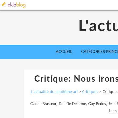
L'act
ACCUEIL
CATÉGORIES PRINC
Critique: Nous iron
L'actualité du septième art
>
Critiques
>
Critique
,
,
,
Claude Brasseur
Danièle Delorme
Guy Bedos
Jean 
Lano