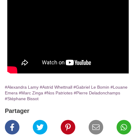
#Alexandra Lamy
#Astrid Whettnall
#Gabriel Le Bomin
#Louane
Emera
#Marc Zinga
#Nos Patriotes
#Pierre Deladonchamps
#Stéphane Bissot
Partager