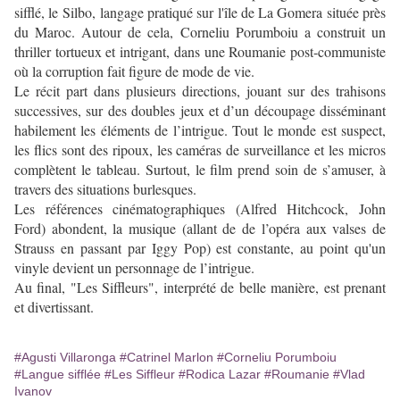
sifflé, le Silbo, langage pratiqué sur l'île de La Gomera située près
du Maroc. Autour de cela, Corneliu Porumboiu a construit un
thriller tortueux et intrigant, dans une Roumanie post-communiste
où la corruption fait figure de mode de vie.
Le récit part dans plusieurs directions, jouant sur des trahisons
successives, sur des doubles jeux et d’un découpage disséminant
habilement les éléments de l’intrigue. Tout le monde est suspect,
les flics sont des ripoux, les caméras de surveillance et les micros
complètent le tableau. Surtout, le film prend soin de s’amuser, à
travers des situations burlesques.
Les références cinématographiques (Alfred Hitchcock, John
Ford) abondent, la musique (allant de de l’opéra aux valses de
Strauss en passant par Iggy Pop) est constante, au point qu'un
vinyle devient un personnage de l’intrigue.
Au final, "Les Siffleurs", interprété de belle manière, est prenant
et divertissant.
#Agusti Villaronga
#Catrinel Marlon
#Corneliu Porumboiu
#Langue sifflée
#Les Siffleur
#Rodica Lazar
#Roumanie
#Vlad
Ivanov