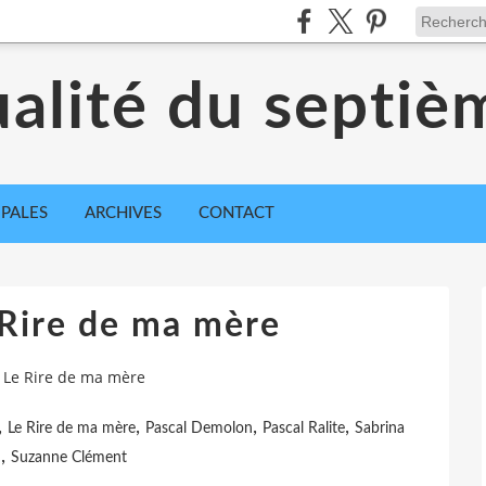
ualité du septiè
IPALES
ARCHIVES
CONTACT
 Rire de ma mère
: Le Rire de ma mère
,
,
,
,
Le Rire de ma mère
Pascal Demolon
Pascal Ralite
Sabrina
,
u
Suzanne Clément