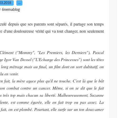
03.2018
…
r 6nemablog
usculé depuis que ses parents sont séparés, il partage son temps
nce d'une douloureuse vérité qui va tout changer, non seulement
Clément ("Mommy", "Les Premiers, les Derniers"), Pascal
ge Igor Van Dessel ("L'Echange des Princesses") sont les têtes
long métrage mais au final, un film dont on sort dubitatif, on
lu en venir.
n fait, la mère agace plus qu'il ne touche. C'est là que le bât
 son combat contre un cancer. Même, si on se dit que le fait
as très top mais chacun sa liberté. Malheureusement, Suzanne
lente, est comme égarée, elle en fait trop ou pas assez. La
 fait, on est plombé. Pourtant, elle surfe sur un ton doux-amer