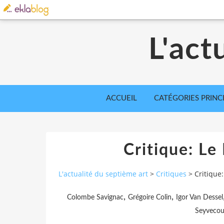
L'act
ACCUEIL
CATÉGORIES PRINC
Critique: Le
L'actualité du septième art
>
Critiques
>
Critique
,
,
Colombe Savignac
Grégoire Colin
Igor Van Dessel
Seyveco