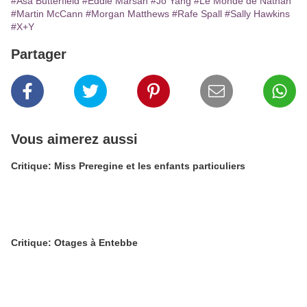
#Asa Butterfield
#Eddie Marsan
#Jo Yang
#Le Monde de Nathan
#Martin McCann
#Morgan Matthews
#Rafe Spall
#Sally Hawkins
#X+Y
Partager
Vous aimerez aussi
Critique: Miss Preregine et les enfants particuliers
Critique: Otages à Entebbe