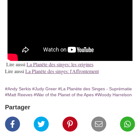
Lire aussi
La Planète des singes: les origines
Lire aussi
La Planète des singes: l'Affrontement
#Andy Serkis
#Judy Greer
#La Planète des Singes - Suprématie
#Matt Reeves
#War of the Planet of the Apes
#Woody Harrelson
Partager