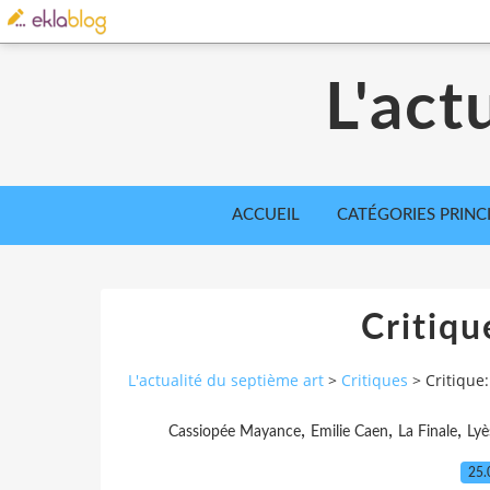
L'act
ACCUEIL
CATÉGORIES PRINC
Critiqu
L'actualité du septième art
>
Critiques
>
Critique:
,
,
,
Cassiopée Mayance
Emilie Caen
La Finale
Lyè
25.