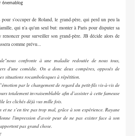
r 6nemablog
ins pour s'occuper de Roland, le grand-père, qui perd un peu la
amille, qui n'a qu'un seul but: monter à Paris pour disputer sa
y renoncer pour surveiller son grand-père. JB décide alors de
passera comme prévu...
le"nous confronte à une maladie redoutée de nous tous,
avers d'une comédie. On a donc deux compères, opposés de
des situations rocambolesques à répétition.
l’émotion par le changement de regard du petit-fils vis-à-vis de
rs totalement invraisemblable afin d’assister à cette fameuse
le les clichés déjà vus mille fois.
ls et ne s’en tire pas trop mal, grâce à son expérience. Rayane
il donne l'impression d'avoir peur de ne pas exister face à son
n’apportent pas grand chose.
!