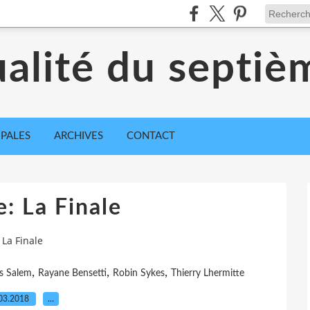
ualité du septiè
IPALES
ARCHIVES
CONTACT
e: La Finale
 La Finale
,
,
,
s Salem
Rayane Bensetti
Robin Sykes
Thierry Lhermitte
03.2018
…