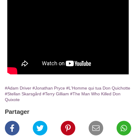
#Adam Driver
#Jonathan Pryce
#L'Homme qui tua Don Quichotte
#Stellan Skarsgård
#Terry Gilliam
#The Man Who Killed Don
Quixote
Partager